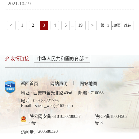
2021-10-19
...
<
1
2
3
4
5
19
>
第
/19页
跳转
友情链接
中华人民共和国教育部
|
|
返回首页
网站声明
网站地图
地址 : 西安市含光北路40号
邮编 : 710068
电话 : 029-85221726
Email : sneac_web@163.com
陕公网安备 6101030200037
陕ICP备18004562
0号
号-3
200580320
访问量：