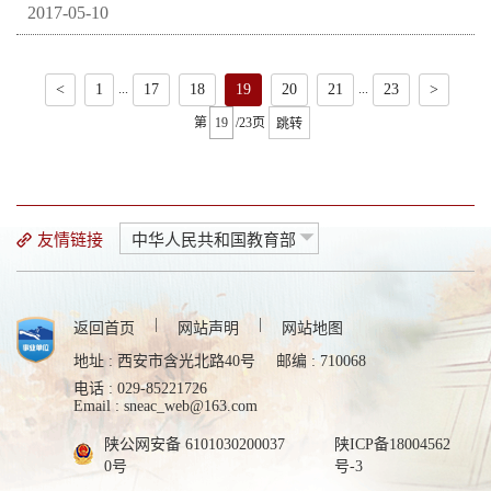
2017-05-10
...
...
<
1
17
18
19
20
21
23
>
第
/23页
跳转
友情链接
中华人民共和国教育部
|
|
返回首页
网站声明
网站地图
地址 : 西安市含光北路40号
邮编 : 710068
电话 : 029-85221726
Email : sneac_web@163.com
陕公网安备 6101030200037
陕ICP备18004562
0号
号-3