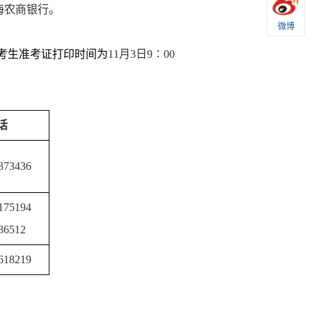
海农商银行。
微博
考生准考证打印时间为
11
月
3
日
9
∶
00
话
373436
175194
36512
618219