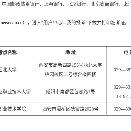
、中国邮政储蓄银行、上海银行、北京银行、北京农商银行、上
t.neea.edu.cn
），进入
“
用户中心
—我的报考
”
下载并打印准考证。
考点名称
地
址
电
西安市高新四路
155
号西北大学
西北大学
029
—
88
桃园校区二号综合楼四楼
029
—
33
业职业技术大学
咸阳市秦都区包容路
1
号
181921
职业技术学院
西安市灞桥区狄寨路
2028
号
029
—
83