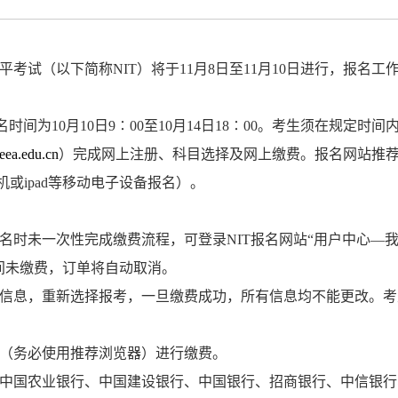
平考试（以下简称
NIT
）将于
11
月
8
日至
11
月
10
日进行，报名工
名时间为
10
月
10
日
9
∶
00
至
10
月
14
日
18
∶
00
。考生须在规定时间
.neea.edu.cn
）完成网上注册、科目选择及网上缴费。报名网站推
机或
ipad
等移动电子设备报名）。
名时未一次性完成缴费流程，可登录
NIT
报名网站
“
用户中心
—
间未缴费，订单将自动取消。
信息，重新选择报考，一旦缴费成功，所有信息均不能更改。考
（务必使用推荐浏览器）进行缴费。
中国农业银行、中国建设银行、中国银行、招商银行、中信银行