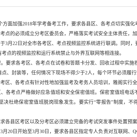
个方面加强
2018
年学考备考工作，要求各县区、各考点切实强化
设考点的必须成立分考区委员会，严格落实考试安全主体责任，
将于
3
月
22
日对全市各考区、考点视频监控系统进行联调。同时，
有考点的视频监控和运行系统禁止与外界互联网等相连接。
密。要求各考区、各考点在试卷和答题卡分发、回收过程中实施
清点、封装等，任何情况下现场不得少于
2
人，每个环节必须履行
各考区、各考点有针对性地加强监考及考务人员培训，雅阁实行
区、各考点严格做好应急值班和安全保密值班。保密室值班电话
坚决杜绝保密室值班脱岗现象发生。要实行“零报告”制度，不
要求各县区考区以及分考区必须建立完备的考试突发事件处置预
从
3
月
20
日开始至
3
月
30
日，要求各县区指定专人负责对互联网、
Q