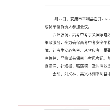
5
月
27
日，
安康市平利县
召开
2026
成员单位负责人参加会议。
会议强调，高考中考事关国家选
细致服务，全力确保高考中考安全平
障，让考生安心备考、从容应考。
要
序管控，严格试卷保密与考风考纪，
查漏洞、补短板、强弱项，及时有效
会前，刘义林、吴义林到平利县