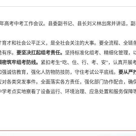
年高考中考工作会议。县委副书记、县长刘义林出席并讲话，副
才育才和社会公平正义，是全社会关注的大事。要全流程、全链
稳有序。
要坚决扛起组考责任。
坚持标准化组考、精细化管理，
细密筑牢组考防线。
紧扣考生
“吃、住、行、考、安”，认真开展
加强诚信教育，强化人防物防技防，守住考试公平底线。
要从严
应对各类突发事件。全面落实各方责任，强化部门协作配合，确
中学
考点
实地察看了设备运行、环境治理、应急处置和服务保障