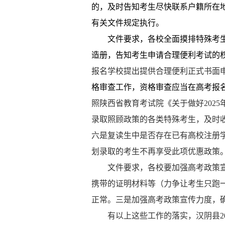
的，及时告知考生尽快联系户籍所在
有关文件规定执行。
文件要求，各校
全面摸排特殊考
造册，告知考生申请合理便利考试的
报名学校提出提供合理便利正式书面
格审查工作，资格审查应当在高考报
照陕西省教育考试院《关于做好
2025
录取照顾政策的各类特殊考生，
及时
六是
复读生中是否存在已有高校注册
划录取的考生不再享受此项优惠政策
文件要求，各校要
加强高考政策
携带的证明材料等（力争让考生只跑
正常。
三是
加强高考政策宣传力度，
有以上这些工作的落实，汉阴县
2