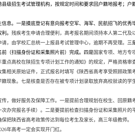
地县级招生考试管理机构，按规定时间和要求回户籍地报考；户
生信息
。
一是
摸底登记有意向报考空军、海军、民航招飞的优秀
权利。
残疾考生申请合理便利，高考报名期间须持本人第二代及
申请，由学校汇总统一上报县考试管理中心，逾期不再受理。
三
名前（扫描身份证和采集照片前）完成
。
四是
国家专项、地方专
年重点高校在陕招生专项计划工作的通知
》的
规定，严格资格审
收集
相关原始证件，正式报名时填写《陕西省高考享受照顾政策
学籍现象。
七是核查
是否存在被专项计划录取放弃高校就读的学
。
宣传，做好服务及保障工作
。
一是
提前合理规划在校生、回原籍
一次办完报名手续）。
二是要
提前检查扫描身份证和采集照片的
确保把陕西省高考政策传达到每位考生及家长，高三年级教师。
026
年高考一定会实现开门红。