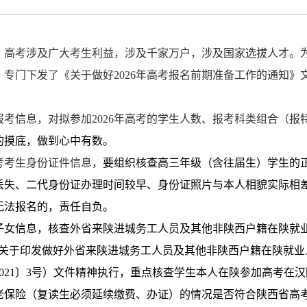
，高考涉及广大考生利益，涉及千家万户，涉及国家选拔人才。
，专门下发了《关于做好
2026
年高考报名前期准备工作的通知》
报考信息，对拟参加
2026
年高考的学生人数、报考科类组合（报
的摸底，做到心中有数。
考考生身份证件信息，
要组织核查高三年级（含往届生）学生的
丢失、二代身份证办理时间较早、身份证照片与本人相貌实际相
无法报名的，责任自负。
子女信息
，
核查外省来陕进城务工人员及其他非陕西户籍在陕就
门关于印发做好外省来陕进城务工人员及其他非陕西户籍在陕就业
021
〕
3
号）文件精神执行，重点核查学生本人在陕参加高考在汉
老保险（复读生必须延续缴费、办证）的情况是否符合陕西省高