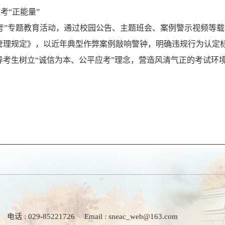
应考
“
正能量
”
考
”
专题教育活动，通过校园公告、主题班会、案例警示视频等载
管理规定》，以近年典型作弊案例敲响警钟，明确违规行为认定
导考生树立
“
诚信为本、公平应考
”
理念，营造风清气正的考试环
电话 : 029-85221726
Email : sneac_web@163.com