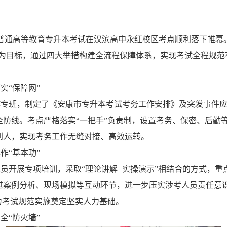
普通高等教育专升本考试在汉滨高中永红校区考点顺利落下帷幕
为目标，通过四大举措构建全流程保障体系，实现考试全程规范
落实
“
保障网
”
作专班，制定了《安康市专升本考试考务工作安排》及突发事件
全防线。考点严格落实
“
一把手
”
负责制，设置考务、保密、后勤
到人，实现考务工作无缝对接、高效运转。
操作
“
基本功
”
人员开展专项培训，采取
“
理论讲解
+
实操演示
”
相结合的方式，重
过案例分析、现场模拟等互动环节，进一步压实涉考人员责任意
为考试规范实施奠定坚实人力基础。
安全
“
防火墙
”