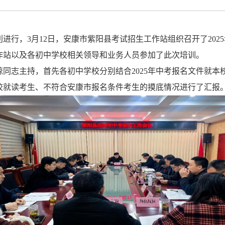
利进行，
3
月
12
日，安康市紫阳县考试招生工作站组织召开了
2025
作站以及各初中学校相关领导和业务人员参加了此次培训。
琼同志主持，首先各初中学校分别结合
2025
年中考报名文件就本
校就读考生、不符合安康市报名条件考生的摸底情况进行了汇报