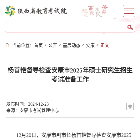
杨凌
服务
网上报名
证件打印
>
>
>
>
当前位置：
首页
公开
基层动态
安康
正文
成绩查询
志愿填报
杨首艳督导检查安康市2025年硕士研究生招生
录取查询
考试准备工作
成绩证明
自考服务
考籍服务
发布时间：2024-12-23
来源：安康市考试管理中心
12
月
20
日，
安康市
副市长杨首艳督导检查安康市
2025