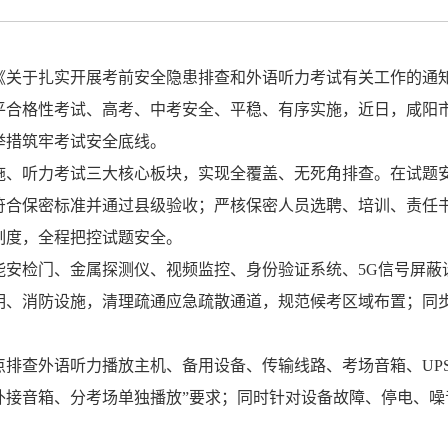
《关于扎实开展考前安全隐患排查和外语听力考试有关工作的通
平合格性考试、高考、中考安全、平稳、有序实施，
近日，
咸阳
举措筑牢考试安全底线
。
施、听力考试三大核心板块，实现全覆盖、无死角排查。在试题
符合保密标准并通过县级验收；严核保密人员选聘、培训、责任
制度，全程把控试题安全。
能安检门、金属探测仪、视频监控、身份
验
证系统、
5G
信号屏蔽
明、消防设施，清理疏通应急疏散通道，规范候考区域布置；同
点
排
查
外语
听力播放主机、备用设备、
传输线路、考场
音箱、
UP
外接音箱、分考场单独播放
”
要求；同时针对设备故障、停电、噪