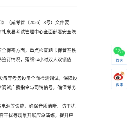
知》（咸考管〔
2026
〕
8
号）文件要
市
礼泉县考试管理中心全面部署安全隐
安全保密方面，重点检查题卡保管室铁
书签订情况，落细
24
小时双人双锁值
微信
设备等考务设备全面检测调试，保障设
微博
步调试广播指令与司铃信号，确保考务
S
电源等设施，确保音质清晰、防干扰
音干扰等场景开展应急演练，提升
应