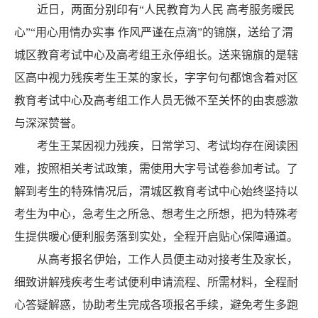
近日，两面分别印有
“人民教育为人民 高考服务暖民
心
”“
用心用情办实事
作风严谨在点滴
”的锦旗，送给了渭
城区教育考试中心及高考组王永停组长。送来锦旗的是辖
区高中视力残疾考生王某的家长，字字句句都饱含着对区
教育考试中心及高考组工作人员无微不至关怀的由衷感激
与深深赞誉。
考生王某因视力残疾，日常学习、考试均存在阅读困
难，按照相关考试政策，需使用大字号试卷参加考试。了
解到考生的特殊情况后，渭城区教育考试中心始终坚持以
考生为中心，急考生之所急、想考生之所想，把为特殊考
生提供暖心便利服务落到实处，全程开启贴心保障通道。
从高考报名伊始，工作人员便主动对接考生及家长，
细致讲解残疾考生考试便利申请流程、所需材料，全程耐
心答疑解惑，协助考生完成各项报名手续，避免考生多跑