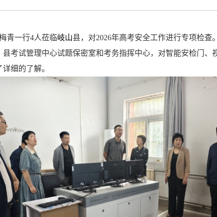
梅青一行
4
人莅临
岐山
县，对
2026
年高考安全工作进行专项检查
、县考试管理中心试题保密室和考务指挥中心，对智能安检门、
了详细的了解。