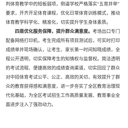
判体育教学中的短板弱项，倒逼学校严格落实
“五育并举”
要求，开齐开足体育课程，优化日常体育训练模式，推动
体育教学科学化、精准化，切实提升学生身体素质。
四是优化服务保障，提升群众满意度。
考场出口专门
配备网络打印机，考生完成所有项目测试后，可实时打印
成绩单并现场确认，让考生、家长第一时间知晓成绩，全
程公开透明，切实保障考生的知情权与监督权。简洁透明
的考试流程、便捷高效的成绩查询渠道，切实回应了群众
对中招体育考试公平、公正、高效的关切，有效提升了群
众的教育获得感和满意度，进一步夯实了全区教育治理现
代化基础，为全区考试招生工作高质量发展、教育事业全
面进步注入了强劲动力。