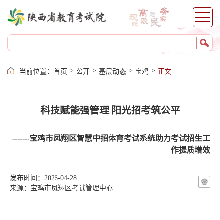
>
>
>
>
当前位置：
首页
公开
基层动态
宝鸡
正文
科技赋能强管理 阳光招考筑公平
-------宝鸡市凤翔区智慧中招体育考试系统助力考试招生工
作提质增效
发布时间：2026-04-28
来源：宝鸡市凤翔区考试管理中心