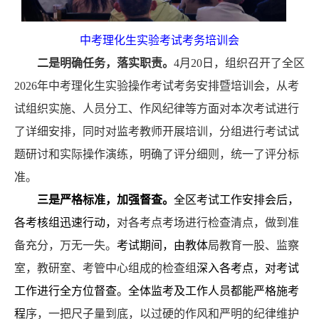
中考理化生实验
考试
考务培训
会
二是明确任务，
落实职责
。
4
月
2
0
日，组织召开了全区
202
6
年
中考
理化生实验操作考试
考务
安排
暨培训
会
，
从考
试
组织实施
、
人员分工
、作风纪律等方面
对本次考试
进行
了详细安排
，
同时对监考教师开展培训，分组进行
考试试
题研讨和实际操作演练
，
明确了评分细则，统一了评分标
准。
三是严格标准，
加强
督查。
全区考试工作安排会后，
各考核组迅速行动，
对各考点
考场
进行检查清点，做到准
备充分，万无一失。
考试期间，由教体
局教育一股、监察
室，教研室、考管中心组成的检查组
深入各考点，对考试
工作进行全方位督查。全体监考及工作人员都能严格施考
程
序，一把尺子量到底，以过硬的作风和严明的纪律维护