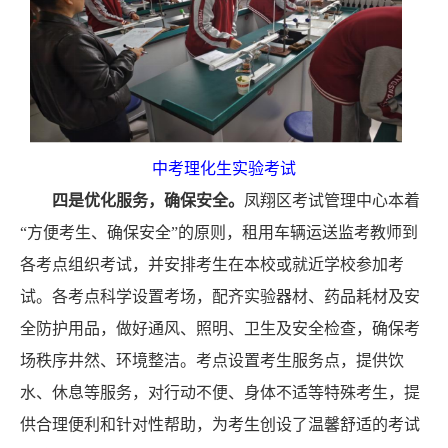
中考理化生实验考试
四是优化服务，确保安全。
凤翔区
考试管理中心本着
“方便考生、确保安全”的原则，租用车辆运送监考教师到
各考点组织考试，
并
安排考生在本校或就近学校参加考
试
。
各考点
科学设置
考场，
配齐实验器材、药品耗材及安
全防护用品
，
做好通风、照明、卫生及安全检查，确保考
场秩序井然、环境整洁
。
考点设
置
考生服务点，提供饮
水、休息等服务
，
对行动不便、身体不适等特殊考生，提
供合理便利和针对性帮助
，
为考生创设了温馨
舒适
的考试