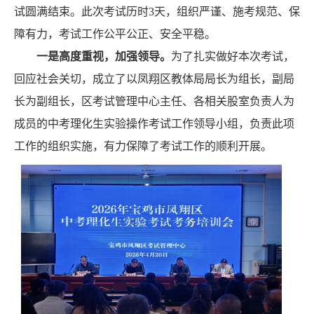
试圆满结束
。
此次考试
历时
3
天，
组织
严谨
、
施考规范
、
保
障有力
，考试工作公平公正、安全平稳。
一是高度重视，加强领导。
为了扎实做好
本次
考试，
回应社会关切
，
成立了以
凤翔
区教体局局长为组长，副局
长为副组长，区考试管理中心主任、各相关股室负责人为
成员的
中考
理化生实验操作考试工作领导小组，负责此项
工作的
组织实施，有力保障了考试工作的顺利开展。