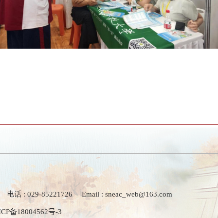
电话 : 029-85221726
Email : sneac_web@163.com
ICP备18004562号-3