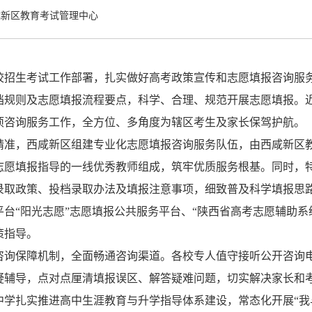
咸新区教育考试管理中心
校招生考试工作部署，扎实做好高考政策宣传和志愿填报咨询服
档规则及志愿填报流程要点，科学、合理、规范开展志愿填报。
项咨询服务工作，全方位、多角度为辖区考生及家长保驾护航。
精准，西咸新区组建专业化志愿填报咨询服务队伍，由西咸新区
志愿填报指导的一线优秀教师组成，筑牢优质服务根基。同时，
录取政策、投档录取办法及填报注意事项，细致普及科学填报思
平台
“阳光志愿”志愿填报公共服务平台、“陕西省高考志愿辅助系
策指导。
咨询保障机制，全面畅通咨询渠道。各校专人值守接听公开咨询
疑辅导，点对点厘清填报误区、解答疑难问题，切实解决家长和
中学扎实推进高中生涯教育与升学指导体系建设，常态化开展
“