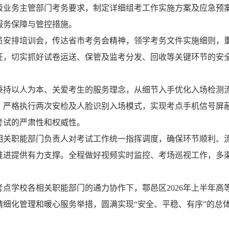
级
业务
主管部门
考务
要求，制定详细
组考
工作
实施
方案及应急预
服务保障与管控措施。
员安排培训会，传达省市考务会精神，领学考务文件实施细则，
任，切实抓好试卷运送、保管及监考
分发、回收
等关键环节的安
秉持以人为本、关爱考生
的服务
理念，从细
节入手
优化入场
检测
，严格执行两次安检及人脸识别入场模式，实现考点
手机
信号屏
考试的严肃性和权威性。
相关
职能
部门负责人对考试工作统一指挥调度，确保环节顺利、
推进提供有力支撑。
全程
做好视频实时监控、考场巡视工作，多
考点
学校各相关职能部门的通力协作下，
鄠邑区
2026
年
上
半年高
精细化管理和暖心服务举措，圆满实现
“安全、平稳、有序”的总