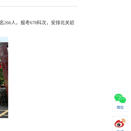
名
266
人，
报考
678
科次，
安排北关初
微信