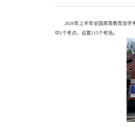
202
6
年
上
半年
全国
高等教育自学
中
1
个考点，
设置
115
个考场。