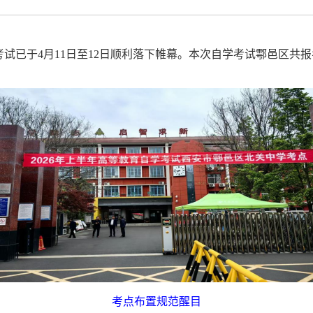
考试
已
于
4
月
11
日至
12
日
顺利落下帷幕。本次
自学
考试
鄠邑区共报
考点布置规范醒目