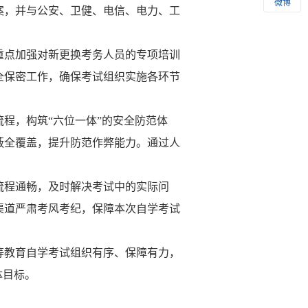
微博
案
，
并与公安
、卫健、电信、电力、工
重点
加强
对新更换考务人员的专项
培训
全保密工作，确保考试组织实施各环节
流程，构筑
“六位一体”的安全防范体
蔽全覆盖，提升防范作弊能力。通过人
流程通畅，及时解决考试中的实际问
渠道严肃考风考纪，保障本次自学考试
等教育自学考试组织有序、保障有力，
体目标。