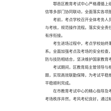
鄠邑区教育考试中心
严格遵循上
信
等多部门协同联动，全面落实各项
考前，考点学校召开全体考务人
与考核
，规范操作流程。落实安全责
有序衔接。
考生进场过程中，考点学校
始终
系。全面加强考点及考场的安全检查
防与技防相结合，坚决维护国家教育
考试期间，
区教育局主管领导
与
题，实现高效联勤保障，为考试平稳
平稳顺利完成。
在
市
教育考试
中心
的
精心
指导及
考场秩序井然，考风考纪良好，通过