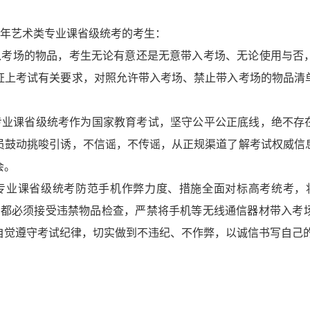
年艺术类专业课省级统考的考生：
入考场的物品，考生无论有意还是无意带入考场、无论使用与否
证上考试有关要求，
对照允许带入考场、禁止带入考场的物品清
专业课省级统考作为国家教育考试，坚守公平公正底线，绝不存
员鼓动挑唆引诱，不信谣，不传谣，从正规渠道了解考试权威信
会。
专业课省级统考防范手机作弊力度、措施全面对标高考统考，
员都必须接受违禁物品检查，严禁将手机等无线通信器材带入考
自觉遵守考试纪律，切实做到不违纪、不作弊，以诚信书写自己