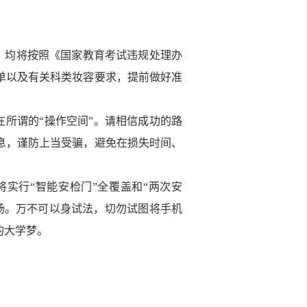
，均将按照《国家教育考试违规处理办
单以及有关科类妆容要求，
提前做好准
在所谓
的
“操作空间”。
请相信成功的路
息，谨防上当受骗，避免在损失时间、
将实行
“智能安检门”全覆盖和“两次安
场。万不可以身试法，切勿试图将手机
的大学梦。