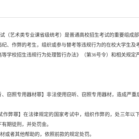
试（艺术类专业课省级统考）是普通高校招生考试的重要组成部
违纪、作弊的考生，组织或参与替考等违规行为的在校大学生及
高等学校招生违规行为处理暂行办法》（第
36
号令）和相关规定
听、窃照专用器材罪】非法使用窃听、窃照专用器材，造成严重
试作弊罪】在法律规定的国家考试中，组织作弊的，处三年以
下有期徒刑，并处罚金。
材或者其他帮助的，依照前款的规定处罚。