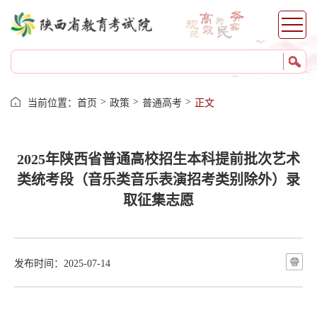
杨凌
服务
网上报名
证件打印
>
>
>
当前位置：
首页
政策
普通高考
正文
成绩查询
志愿填报
2025年陕西省普通高校招生本科提前批次艺术
录取查询
类统考段（音乐类音乐表演招考类别除外）录
成绩证明
取征集志愿
自考服务
考籍服务
发布时间：2025-07-14