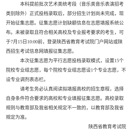
本科提前批次艺术类统考段（音乐类音乐表演招考
类别除外）正式投档录取后，部分招生计划尚未完成，现
开始征集志愿。征集志愿计划缺额信息在志愿填报系统公
布。未被录取且符合相关高校及专业报考要求的考生，可
于
7
月
15
日
10
:00
前，登录陕西省教育考试院门户网站或陕
西招生考试信息网填报征集志愿。
本次征集志愿为平行志愿
投档录取
模式，设置
15
个
院校
专业组
志愿，每
个
院校
专业组志愿
设
1
个专业志愿，不
设专业调剂表态栏。
请考生务必认真阅读拟填报高校的招生章程，选择
自身条件符合要求的高校和专业填报征集志愿。高校录取
规则与教育部及我省相关规定不一致的，以教育部及我省
规定为准。
陕西省教育考试院