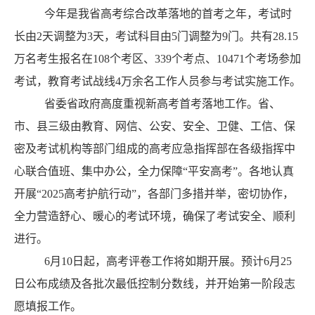
今年是我省高考综合改革落地的首考之年，考试时
长由
2
天调整为
3
天，考试科目由
5
门调整为
9
门。共有
2
8.15
万
名
考生报名在
108
个考区、
339
个考点、
10471
个考场参加
考试，教育考试战线
4
万余名工作人员参与考试实施工作。
省委省政府高度重视新高考首考落地工作。省、
市、县三级由教育、网信、公安、安全、卫健、工信、保
密及考试机构等部门组成的高考应急指挥部在各级指挥中
心联合值班、集中办公，全力保障
“平安高考”
。各地认真
开展
“2025
高考护航行动
”
，各部门多措并举，密切协作，
全力营造舒心、暖心的考试环境
，
确保了考试安全、顺利
进行。
6
月
10
日起，高考评卷工作将
如期
开展
。
预计
6
月
2
5
日公布成绩
及各批次最低控制分数线，
并开始第一
阶段
志
愿填报工作。