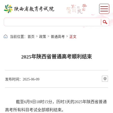
安康
商洛
杨凌
服务
>
>
>
当前位置：
首页
政策
普通高考
正文
网上报名
证件打印
2025年陕西省普通高考顺利结束
成绩查询
志愿填报
录取查询
发布时间：2025-06-09
成绩证明
自考服务
考籍服务
截至
6
月
9
日
18
时
15
分
，
历时
3
天的
202
5
年
陕西
省
普通
高考
所有科目
考试全部顺利
结束。