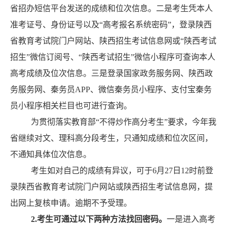
省招办短信平台发送的成绩和位次信息。二是考生凭本人
准考证号、身份证号以及
“
高考报名系统密码
”
，登录陕西
省教育考试院门户网站、陕西招生考试信息网或
“
陕西考试
招生
”
微信订阅号、
“
陕西考试招生
”
微信小程序可查询本人
高考成绩及位次信息。三是登录国家政务服务网、陕西政
务服务网、秦务员
APP
、微信秦务员小程序、支付宝秦务
员小程序相关栏目也可进行查询。
为贯彻落实教育部
“
不得炒作高分考生
”
要求，今年我
省继续对文、理科高分段考生，只通知成绩和位次区间，
不通知具体位次信息。
考生如对自己的成绩有异议，可于
6
月
27
日
12
时前登
录陕西省教育考试院门户网站或陕西招生考试信息网，提
出网上复核申请。逾期不予受理。
2.
考生
可通过以下两种方法找回
密码
。
一是进入高考