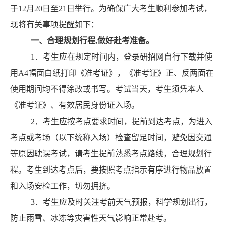
于
12
月
2
0
日至
21
日举行。为确保广大考生顺利参加考试，
现将有关事项提醒如下：
一、合理规划行程
,做好赴考准备。
1
．
考生应在规定时间内，
登录
研招网
自行下载并使
用
A4
幅面白纸打印《准考证》，《准考证》正、反两面在
使用期间均不得涂改或书写。
考试当天，考生须凭本人
《准考证》、有效居民身份证入场。
2
．
考生应按考点要求时间，提前到达考点，为
进入
考点或考场（以下统称入场）
检查留足时间，避免因交通
等原因耽误考试，请考生提前熟悉考点路线，合理规划行
程。考生到达考点后，要按照考点指示有序进行物品放置
和入场安检工作，切勿拥挤。
3
．
考生应及时关注考前天气预报，科学规划出行，
防止雨雪、冰冻等灾害性天气影响正常赴考。