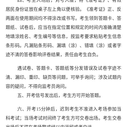
四、考生入场后，对号入座，将《准考证》、有效
居民身份证放在桌子左上角以便核验。《准考证》正、反
两面在使用期间均不得涂改或书写。考生领到答题卡、答
题纸、试卷后，应当在指定位置和规定的时间内准确清楚
地填涂姓名、考生编号等信息
，按监考要求粘贴考生信息
条形码
。
凡漏贴条形码、漏填（涂）、错填（涂）或者字
迹不清的答卷影响评卷结果，责任由考生自负
。
遇试卷、答题卡、答题纸等分发错误及试卷字迹不
清、漏印、重印、缺页等问题，可举手询问；涉及试题内
容的疑问，不得向监考员询问。
五、开考信号发出后，考生方可开始答题。
六、开考
15
分钟后，迟到考生不准进入考场参加当
科考试；当场考试时间终了考生方可交卷出场。考生交卷