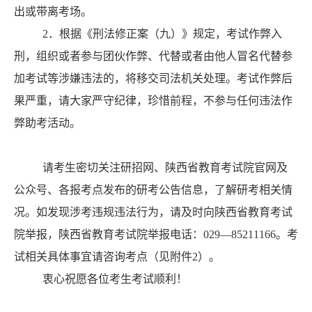
出或带离考场。
2
．
根据《刑法修正案
（
九
）
》规定，考试作弊入
刑，组织或者参与团伙作弊、代替或者由他人冒名代替参
加考试等涉嫌违法的，将移交司法机关处理。考试作弊后
果严重，请大家严守纪律，珍惜前程，不参与任何违法作
弊助考活动。
请考生密切关注研招网、陕西省教育考试院官网及
公众号、各报考点发布的研考公告信息，了解研考相关情
况
。
如发现涉考违规违法行为，请及时向
陕西省教育考试
院
举报，
陕西省教育考试院
举报电话：
0
29
—
8
5211166
。
考
试
相关
具体事宜请咨询考点
（
见附件
2
）。
衷心祝愿各位考生考试顺利！