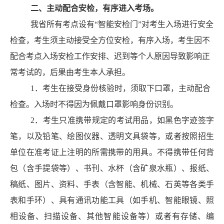
二、主动配合安检，有序进入考场。
我省所有考点设有
“智能安检门”对考生入场进行安全
检查，
考生须主动接受
全方位
安检，有序入场，考生因不
配合考点入场安检工作安排、迟到等个人原因导致影响正
常考试的，后果由考生本人承担。
1
．
考生在接受身份核验时，须取下口罩，主动配合
检查。
入
场时不得因为佩戴口罩影响身份识别。
2
．
考生只准携带规定的考试用品，
如黑色字迹签字
笔，以及
铅笔、绘图仪器
、透明文具袋
等，或者按照招生
单位在准考证上注明的所需携带的用具。不得携带任何
背
包（含手提袋等）、
书刊、
水杯（含矿泉水瓶）、
报纸、
稿纸、图片、资料、手表
（含智能、机械、石英等各类手
表和手环）
、具有通讯功能工具
（如手机、智能眼镜、照
相设备、扫描设备、其他智能设
备等）
或者有存储、编