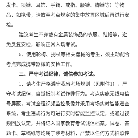
发卡、项链、耳饰、手镯、戒指、腰链、脚链等）等物
品，如携带，请放至考点规定的集中放置区域后再进行安
检。
建议考生不穿戴有金属装饰品的衣服、鞋帽等，避
免反复安检，影响正常入场考试。
6
．
使用轮椅、拐杖等相关器械
的考生，须主动配合
考点完成携带器械的安检工作。
三、严守考试纪律，诚信参加考试。
1
．
请考生严格遵守我省考场规则（见附件
1
），严
守考试纪律，自觉抵制考试作弊行为。考点实施无线电信
号屏蔽，
考试全程视频监控录像
并采用考场实时智能巡查
系统
，考生违规行为可
进行
实时
智能监控认定，或
通过视
频回放认定，
并将记入国家教育考试诚信档案。试卷、答
题卡、草稿纸等均属于涉考材料，严禁以任何方式拍照传