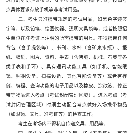
进行
的
身份验证核查、安全检查和随身物品检查
，按照考
点具体要求存放手机等非考试用品。
三、考生只准携带规定的考试用品，如黑色字迹签
字笔，以及铅笔、绘图仪器
、透明文具袋
等，或者按照招
生单位在准考证
上注明的所需携带的用具。不得携带任何
背包（含手提袋等）、
书刊、
水杯（含矿泉水瓶）、
报
纸、稿纸、图片、资料、手表
（含智能、机械、石英等各
类手表和手环）
、具有通讯功能工具
（如手机、智能眼
镜、照相设备、扫描设备、其他智能设
备等）
或者有存
储、编程、查询功能的电子用品以及橡皮、涂改液、修正
带等物品进入
考点（考试封闭管理区域）
。
进入
考点（考
试封闭管理区域）时
须主动
配合考点做好入场携带物品
（如眼镜、文具、准考证等）的检查工作
。
考生在考场内不得
私自传递文具、用品等
。