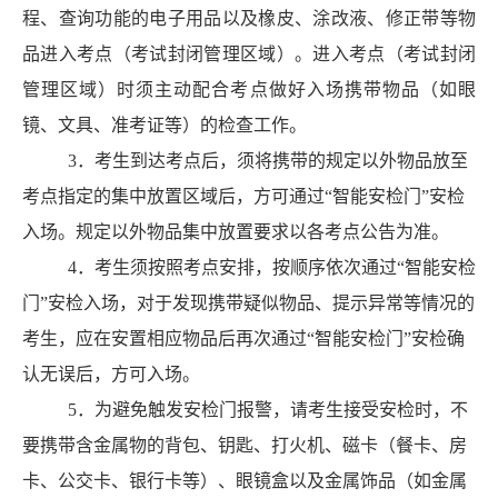
程、查询功能的电子用品以及橡皮、涂改液、修正带等物
品进入
考点（考试封闭管理区域）
。
进入
考点（考试封闭
管理区域）时
须主动
配合考点做好入场携带物品（如眼
镜、文具、准考证等）的检查工作
。
3
．
考生到达考点后，须将携带的规定以外物品放至
考点指定的集中放置区域后，方可通
过
“智能安检门”安
检
入场。规定以外物品集中放置要求以各考点公告为准。
4
．
考生须按照考点安排，按顺序依次通过
“智能安检
门”安
检入场，对于发现携带疑似物品、提示异常等情况的
考生，应在安置相应物品后再次通
过
“智能安检门”安
检确
认无误后，方可入场。
5
．
为避免触发安检门报警，请考生接受安检时，不
要携带含金属物的背包、钥匙、打火机、磁卡（餐卡、房
卡、公交卡、银行卡等）、眼镜盒以及金属饰品（如金属