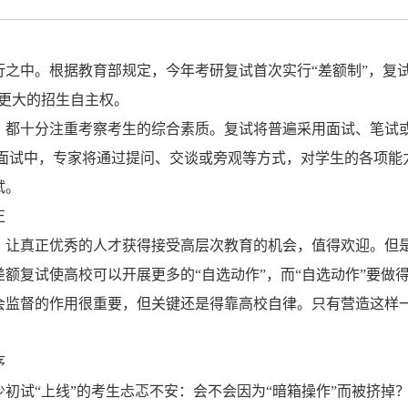
行之中。根据教育部规定，今年
考研
复试首次实行“差额制”，复试
了更大的招生自主权。
，都十分注重考察考生的综合素质。复试将普遍采用面试、笔试
在面试中，专家将通过提问、交谈或旁观等方式，对学生的各项能
试。
正
，让真正优秀的人才获得接受高层次教育的机会，值得欢迎。但是
额复试使高校可以开展更多的“自选动作”，而“自选动作”要做
会监督的作用很重要，但关键还是得靠高校自律。只有营造这样一
序
初试“上线”的考生忐忑不安：会不会因为“暗箱操作”而被挤掉？