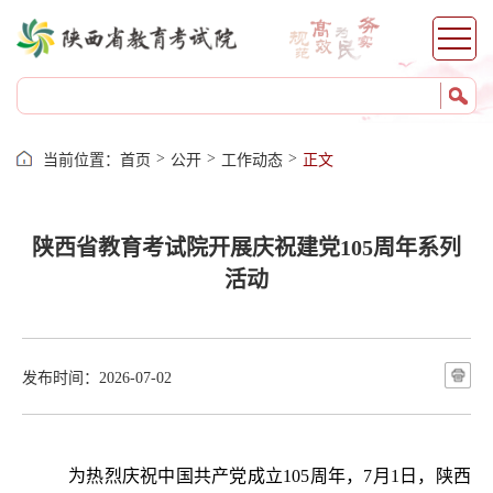
>
>
>
当前位置：
首页
公开
工作动态
正文
陕西省教育考试院开展庆祝建党105周年系列
活动
发布时间：2026-07-02
为热烈庆祝中国共
产党成立
105
周年，
7
月
1
日，陕西