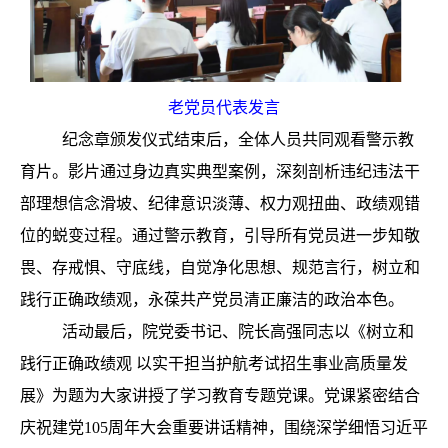
老党员代表发言
纪念章颁发仪式结束后，全体人员共同观看警示教
育片。影片通过身边真实典型案例，深刻剖析违纪违法干
部理想信念滑坡、纪律意识淡薄、权力观扭曲、政绩观错
位的蜕变过程。通过警示教育，引导所有党员进一步知敬
畏、存戒惧、守底线，自觉净化思想、规范言行，树立和
践行正确政绩观，永葆共产党员清正廉洁的政治本色。
活动最后，院党委书记、院长高强同志以《树立和
践行正确政绩观
以实干担当护航考试招生事业高质量发
展》为题为大家讲授了学习教育专题党课。党课紧密结合
庆祝
建党
105
周年大会重
要讲话精神，围绕深学细悟习近平