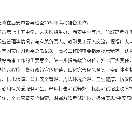
王晓在西安市督导检查2024年高考准备工作。
安市第七十五中学、未央区招生办、西安中学等地，听取高考准
保密管理等情况，与有关负责人、教职员工深入交流，祝福广大
入学习贯彻习近平总书记关于高考工作的重要指示批示精神，认
做好高考工作的重要意义，进一步提高政治站位，扛牢压实责任
卷招录程序，做好政策宣传解读，细化完善应急预案，全面排查
导、供电保障、公共安全管理、周边环境治理、卫生健康、防暑
用心用情关爱服务考生，严厉打击考试舞弊、扰乱考试招生秩序等
作，全力营造安全稳定、温馨舒适考试环境，确保实现“平安高考