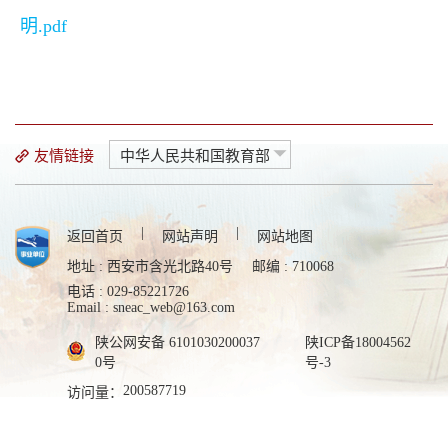
杨凌
明.pdf
服务
网上报名
证件打印
成绩查询
友情链接
中华人民共和国教育部
志愿填报
录取查询
|
|
返回首页
网站声明
网站地图
成绩证明
地址 : 西安市含光北路40号
邮编 : 710068
自考服务
电话 : 029-85221726
考籍服务
Email : sneac_web@163.com
陕公网安备 6101030200037
陕ICP备18004562
0号
号-3
200587719
访问量：