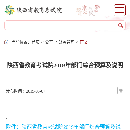
工作要点
财务管理
采购信息公开
工作动态
基层动态
>
>
>
当前位置：
首页
公开
财务管理
正文
西安
宝鸡
咸阳
陕西省教育考试院2019年部门综合预算及说明
铜川
渭南
榆林
发布时间：2019-03-07
延安
汉中
安康
.
商洛
附件：
陕西省教育考试院2019年部门综合预算及说